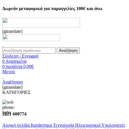
Δωρεάν μεταφορικά για παραγγελίες 100€ και άνω
[gtranslate]
Αναζήτηση
Σύνδεση / Εγγραφή
0
Αγαπημένα
0
προϊόντα
0,00
€
Μενού
Αναζήτηση
[gtranslate]
ΚΑΤΗΓΟΡΙΕΣ
2221 600774
Αρχική σελίδα
Κατάστημα
Τεχνολογία
Ηλεκτρονικοί Υπολογιστές