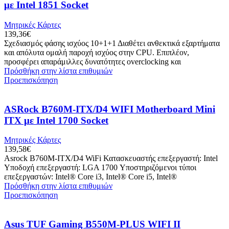
με Intel 1851 Socket
Μητρικές Κάρτες
139,36
€
Σχεδιασμός φάσης ισχύος 10+1+1 Διαθέτει ανθεκτικά εξαρτήματα
και απόλυτα ομαλή παροχή ισχύος στην CPU. Επιπλέον,
προσφέρει απαράμιλλες δυνατότητες overclocking και
Πρόσθήκη στην λίστα επιθυμιών
Προεπισκόπηση
ASRock B760M-ITX/D4 WIFI Motherboard Mini
ITX με Intel 1700 Socket
Μητρικές Κάρτες
139,58
€
Asrock B760M-ITX/D4 WiFi Κατασκευαστής επεξεργαστή: Intel
Υποδοχή επεξεργαστή: LGA 1700 Υποστηριζόμενοι τύποι
επεξεργαστών: Intel® Core i3, Intel® Core i5, Intel®
Πρόσθήκη στην λίστα επιθυμιών
Προεπισκόπηση
Asus TUF Gaming B550M-PLUS WIFI II