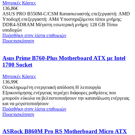
Μητρικές Κάρτες
136,86
€
ASUS PRO B550M-C/CSM Κατασκευαστής επεξεργαστή: AMD
Υποδοχή επεξεργαστή: AM4 Υποστηριζόμενοι τύποι μνήμης:
DDR4-SDRAM Μέγιστη εσωτερική μνήμη: 128 GB Τύποι
υποδοχών
Πρόσθήκη στην λίστα επιθυμιών
Προεπισκόπηση
Asus Prime B760-Plus Motherboard ATX με Intel
1700 Socket
Μητρικές Κάρτες
136,99
€
Ολοκληρωμένη ενεργειακή απόδοση Η λειτουργία
Εξοικονόμησης ενέργειας περιέχει διάφορες ρυθμίσεις που
μπορούν εύκολα να βελτιστοποιήσουν την κατανάλωση ενέργειας
και να μεγιστοποιήσουν
Πρόσθήκη στην λίστα επιθυμιών
Προεπισκόπηση
ASRock B860M Pro RS Motherboard Micro ATX