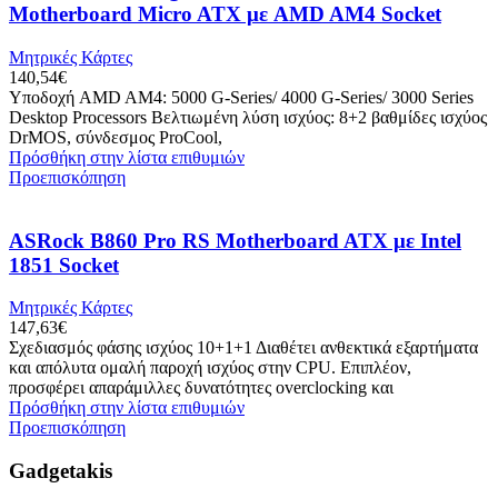
Motherboard Micro ATX με AMD AM4 Socket
Μητρικές Κάρτες
140,54
€
Υποδοχή AMD AM4: 5000 G-Series/ 4000 G-Series/ 3000 Series
Desktop Processors Βελτιωμένη λύση ισχύος: 8+2 βαθμίδες ισχύος
DrMOS, σύνδεσμος ProCool,
Πρόσθήκη στην λίστα επιθυμιών
Προεπισκόπηση
ASRock B860 Pro RS Motherboard ATX με Intel
1851 Socket
Μητρικές Κάρτες
147,63
€
Σχεδιασμός φάσης ισχύος 10+1+1 Διαθέτει ανθεκτικά εξαρτήματα
και απόλυτα ομαλή παροχή ισχύος στην CPU. Επιπλέον,
προσφέρει απαράμιλλες δυνατότητες overclocking και
Πρόσθήκη στην λίστα επιθυμιών
Προεπισκόπηση
Gadgetakis