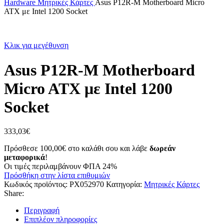
Hardware
Μητρικές Κάρτες
Asus P12R-M Motherboard Micro
ATX με Intel 1200 Socket
Κλικ για μεγέθυνση
Asus P12R-M Motherboard
Micro ATX με Intel 1200
Socket
333,03
€
Πρόσθεσε
100,00
€
στο καλάθι σου και λάβε
δωρεάν
μεταφορικά
!
Οι τιμές περιλαμβάνουν ΦΠΑ 24%
Πρόσθήκη στην λίστα επιθυμιών
Κωδικός προϊόντος:
PX052970
Κατηγορία:
Μητρικές Κάρτες
Share:
Περιγραφή
Επιπλέον πληροφορίες