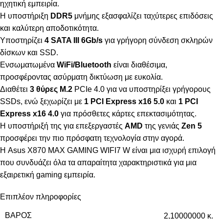
ηχητική εμπειρία.
Η υποστήριξη
DDR5
μνήμης εξασφαλίζει ταχύτερες επιδόσεις
και καλύτερη αποδοτικότητα.
Υποστηρίζει
4 SATA III 6Gb/s
για γρήγορη σύνδεση σκληρών
δίσκων και SSD.
Ενσωματωμένα
WiFi/Bluetooth
είναι διαθέσιμα,
προσφέροντας ασύρματη δικτύωση με ευκολία.
Διαθέτει
3 θύρες M.2
PCIe 4.0 για να υποστηρίξει γρήγορους
SSDs, ενώ ξεχωρίζει με
1 PCI Express x16 5.0
και
1 PCI
Express x16 4.0
για πρόσθετες κάρτες επεκτασιμότητας.
Η υποστήριξή της για επεξεργαστές
AMD
της γενιάς
Zen 5
προσφέρει την πιο πρόσφατη τεχνολογία στην αγορά.
Η Asus X870 MAX GAMING WIFI7 W είναι μια ισχυρή επιλογή
που συνδυάζει όλα τα απαραίτητα χαρακτηριστικά για μια
εξαιρετική gaming εμπειρία.
Επιπλέον πληροφορίες
ΒΆΡΟΣ
2,10000000 κ.