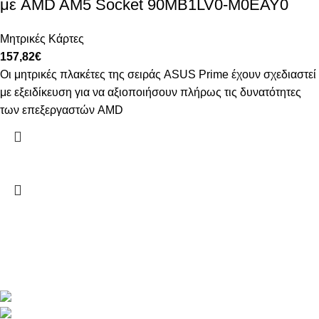
με AMD AM5 Socket 90MB1LV0-M0EAY0
Μητρικές Κάρτες
157,82
€
Οι μητρικές πλακέτες της σειράς ASUS Prime έχουν σχεδιαστεί
με εξειδίκευση για να αξιοποιήσουν πλήρως τις δυνατότητες
των επεξεργαστών AMD
Gadgetakis
Κωνσταντίνος Χαλκίδης
Αγίου Ιωάννου 80, Βασιλικό Ευβοίας, ΤΚ34002
2221 600774