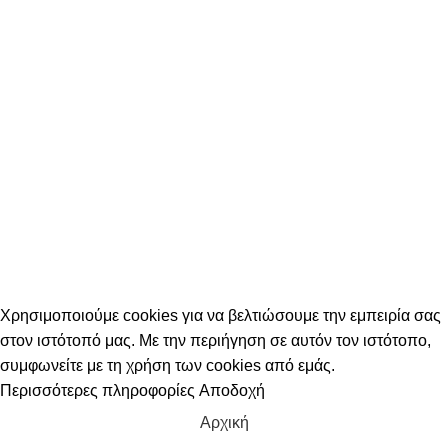
Επικοινωνία
ΛΟΓΑΡΙΑΣΜΟΣ
Ο λογαριασμός μου
Στοιχεία Λογαριασμού
Παραγγελίες
Ταμείο
Καλάθι
© 2023 Gadgetakis. All rights reserved
Χρησιμοποιούμε cookies για να βελτιώσουμε την εμπειρία σας
στον ιστότοπό μας. Με την περιήγηση σε αυτόν τον ιστότοπο,
συμφωνείτε με τη χρήση των cookies από εμάς.
Περισσότερες πληροφορίες
Αποδοχή
Αρχική