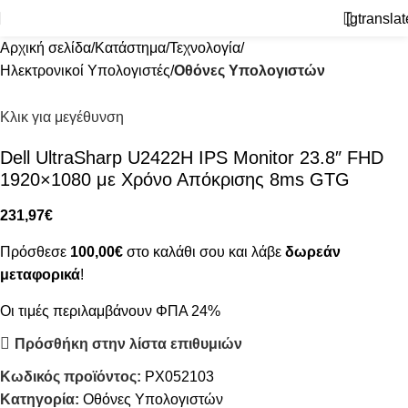
[gtranslat
Αρχική σελίδα
Κατάστημα
Τεχνολογία
Ηλεκτρονικοί Υπολογιστές
Οθόνες Υπολογιστών
Κλικ για μεγέθυνση
Dell UltraSharp U2422H IPS Monitor 23.8″ FHD
1920×1080 με Χρόνο Απόκρισης 8ms GTG
231,97
€
Πρόσθεσε
100,00
€
στο καλάθι σου και λάβε
δωρεάν
μεταφορικά
!
Οι τιμές περιλαμβάνουν ΦΠΑ 24%
Πρόσθήκη στην λίστα επιθυμιών
Κωδικός προϊόντος:
PX052103
Κατηγορία:
Οθόνες Υπολογιστών