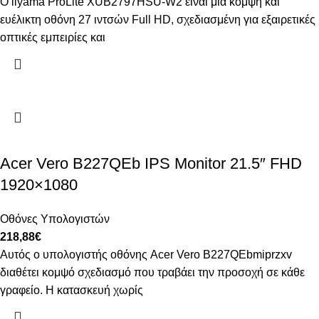
Ο iiyama ProLite XUB2797HSU-W2 είναι μια κομψή και
ευέλικτη οθόνη 27 ιντσών Full HD, σχεδιασμένη για εξαιρετικές
οπτικές εμπειρίες και
Acer Vero B227QEb IPS Monitor 21.5″ FHD
1920×1080
Οθόνες Υπολογιστών
218,88
€
Αυτός ο υπολογιστής οθόνης Acer Vero B227QEbmiprzxv
διαθέτει κομψό σχεδιασμό που τραβάει την προσοχή σε κάθε
γραφείο. Η κατασκευή χωρίς