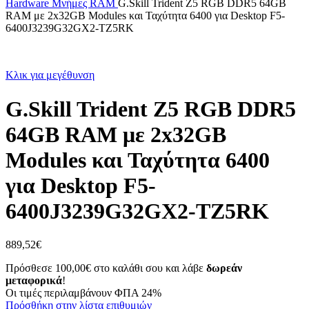
Hardware
Μνήμες RAM
G.Skill Trident Z5 RGB DDR5 64GB
RAM με 2x32GB Modules και Ταχύτητα 6400 για Desktop F5-
6400J3239G32GX2-TZ5RK
Κλικ για μεγέθυνση
G.Skill Trident Z5 RGB DDR5
64GB RAM με 2x32GB
Modules και Ταχύτητα 6400
για Desktop F5-
6400J3239G32GX2-TZ5RK
889,52
€
Πρόσθεσε
100,00
€
στο καλάθι σου και λάβε
δωρεάν
μεταφορικά
!
Οι τιμές περιλαμβάνουν ΦΠΑ 24%
Πρόσθήκη στην λίστα επιθυμιών