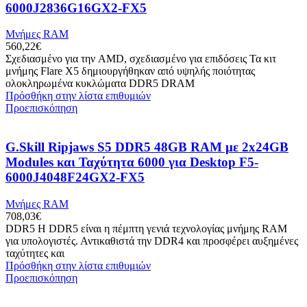
6000J2836G16GX2-FX5
Μνήμες RAM
560,22
€
Σχεδιασμένο για την AMD, σχεδιασμένο για επιδόσεις Τα κιτ
μνήμης Flare X5 δημιουργήθηκαν από υψηλής ποιότητας
ολοκληρωμένα κυκλώματα DDR5 DRAM
Πρόσθήκη στην λίστα επιθυμιών
Προεπισκόπηση
G.Skill Ripjaws S5 DDR5 48GB RAM με 2x24GB
Modules και Ταχύτητα 6000 για Desktop F5-
6000J4048F24GX2-FX5
Μνήμες RAM
708,03
€
DDR5 Η DDR5 είναι η πέμπτη γενιά τεχνολογίας μνήμης RAM
για υπολογιστές. Αντικαθιστά την DDR4 και προσφέρει αυξημένες
ταχύτητες και
Πρόσθήκη στην λίστα επιθυμιών
Προεπισκόπηση