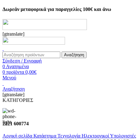
Δωρεάν μεταφορικά για παραγγελίες 100€ και άνω
[gtranslate]
Αναζήτηση
Σύνδεση / Εγγραφή
0
Αγαπημένα
0
προϊόντα
0,00
€
Μενού
Αναζήτηση
[gtranslate]
ΚΑΤΗΓΟΡΙΕΣ
2221 600774
Αρχική σελίδα
Κατάστημα
Τεχνολογία
Ηλεκτρονικοί Υπολογιστές