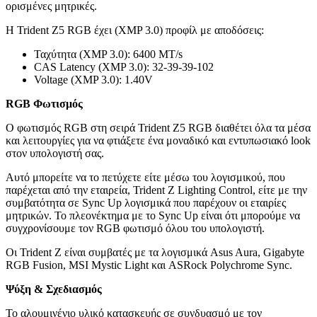
ορισμένες μητρικές.
Η Trident Z5 RGB έχει (XMP 3.0) προφίλ με αποδόσεις:
Ταχύτητα (XMP 3.0): 6400 MT/s
CAS Latency (XMP 3.0): 32-39-39-102
Voltage (XMP 3.0): 1.40V
RGB Φωτισμός​​​
Ο φωτισμός RGB στη σειρά Trident Z5 RGB διαθέτει όλα τα μέσα
και λειτουργίες για να φτιάξετε ένα μοναδικό και εντυπωσιακό look
στον υπολογιστή σας.
Αυτό μπορείτε να το πετύχετε είτε μέσω του λογισμικού, που
παρέχεται από την εταιρεία, Trident Z Lighting Control, είτε με την
συμβατότητα σε Sync Up λογισμικά που παρέχουν οι εταιρίες
μητρικών. Το πλεονέκτημα με το Sync Up είναι ότι μπορούμε να
συγχρονίσουμε τον RGB φωτισμό όλου του υπολογιστή.
Οι Trident Z είναι συμβατές με τα λογισμικά Asus Aura, Gigabyte
RGB Fusion, MSI Mystic Light και ASRock Polychrome Sync.
Ψύξη & Σχεδιασμός
Το αλουμινένιο υλικό κατασκευής σε συνδυασμό με τον