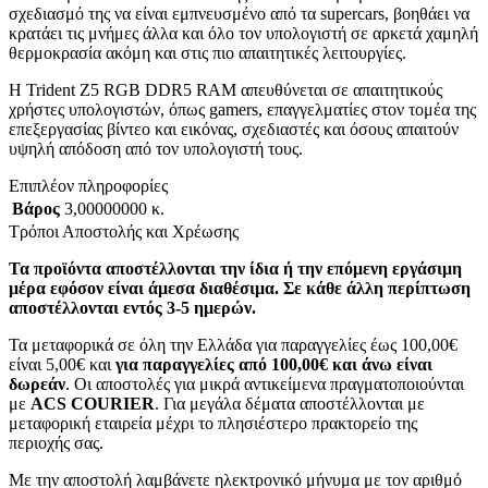
σχεδιασμό της να είναι εμπνευσμένο από τα supercars, βοηθάει να
κρατάει τις μνήμες άλλα και όλο τον υπολογιστή σε αρκετά χαμηλή
θερμοκρασία ακόμη και στις πιο απαιτητικές λειτουργίες.
Η Trident Z5 RGB DDR5 RAM απευθύνεται σε απαιτητικούς
χρήστες υπολογιστών, όπως gamers, επαγγελματίες στον τομέα της
επεξεργασίας βίντεο και εικόνας, σχεδιαστές και όσους απαιτούν
υψηλή απόδοση από τον υπολογιστή τους.
Επιπλέον πληροφορίες
Βάρος
3,00000000 κ.
Τρόποι Αποστολής και Χρέωσης
Τα προϊόντα αποστέλλονται την ίδια ή την επόμενη εργάσιμη
μέρα εφόσον είναι άμεσα διαθέσιμα. Σε κάθε άλλη περίπτωση
αποστέλλονται εντός 3-5 ημερών.
Τα μεταφορικά σε όλη την Ελλάδα για παραγγελίες έως 100,00€
είναι 5,00€ και
για παραγγελίες από 100,00€ και άνω είναι
δωρεάν
. Οι αποστολές για μικρά αντικείμενα πραγματοποιούνται
με
ACS COURIER
. Για μεγάλα δέματα αποστέλλονται με
μεταφορική εταιρεία μέχρι το πλησιέστερο πρακτορείο της
περιοχής σας.
Με την αποστολή λαμβάνετε ηλεκτρονικό μήνυμα με τον αριθμό