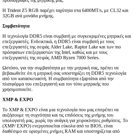
προδιαγραφές της μητρικής μας.
Η Trident Z5 RGB παρέχει ταχύτητα στα 6400MT/s, με CL32 και
32GB ανά μονάδα μνήμης.
Συμβατότητα
Η τεχνολογία DDR5 είναι συμβατή με συγκεκριμένες μητρικές και
επεξεργαστές. Ενδεικτικά, η DDR5 είναι συμβατή με τους
επεξεργαστές της σειράς Alder Lake, Raptor Lake και των πιο
πρόσφατων επεξεργαστών της Intel, καθώς και με τους
επεξεργαστές της σειράς AMD Ryzen 7000 Series.
Ωστόσο, για την συμβατότητα με την μητρική σας, πρέπει να
βεβαιωθείτε ότι η μητρική σας υποστηρίζει τη DDR5 τεχνολογία
από τον κατασκευαστή. Η συμβατότητα εξαρτάται από την
πλατφόρμα του επεξεργαστή και τον τύπο μητρικής που
χρησιμοποιείτε.
XMP & EXPO
Το XMP & EXPO είναι μια τεχνολογία που μας επιτρέπει να
αυξήσουμε τη συχνότητα και τις επιδόσεις της μνήμης του
υπολογιστή μας, χωρίς την ανάγκη για χειροκίνητες ρυθμίσεις. Το
(XMP/ EXPO) ενεργοποιείται εύκολα από το BIOS, είναι
διαθέσιμο σε ορισμένες μνήμες RAM και υποστηρίζεται από