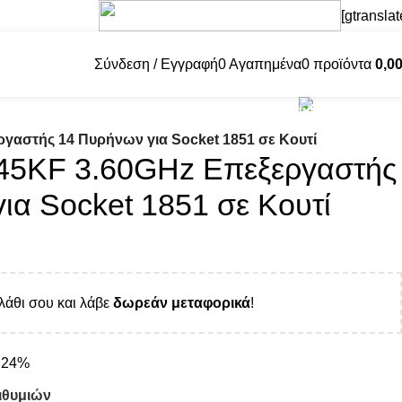
[gtranslat
Σύνδεση / Εγγραφή
0
Αγαπημένα
0
προϊόντα
0,0
2221 6007
εργαστής 14 Πυρήνων για Socket 1851 σε Κουτί
5 245KF 3.60GHz Επεξεργαστής
ια Socket 1851 σε Κουτί
λάθι σου και λάβε
δωρεάν μεταφορικά
!
Α 24%
ιθυμιών