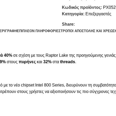
Κωδικός προϊόντος:
PX052
Κατηγορία:
Επεξεργαστές
Share:
ΕΡΙΓΡΑΦΉ
ΕΠΙΠΛΈΟΝ ΠΛΗΡΟΦΟΡΊΕΣ
ΤΡΌΠΟΙ ΑΠΟΣΤΟΛΉΣ ΚΑΙ ΧΡΈΩΣ
τά 40%
σε σχέση με τους Raptor Lake της προηγούμενης γενιάς
9%
στους
πυρήνες
και
32%
στα
threads
.
μό με το νέο chipset Intel 800 Series, διευρύνουν τη συμβατότ
πιτρέπουν στους χρήστες να αξιοποιήσουν τις πιο σύγχρονες τ