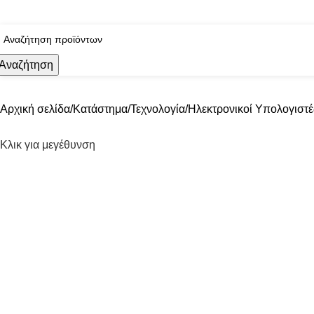
ωρεάν μεταφορικά για παραγγελίες 100€ και άνω
Αναζήτηση
ΑΤΗΓΟΡΙΕΣ
Αρχική σελίδα
Κατάστημα
Τεχνολογία
Ηλεκτρονικοί Υπολογιστέ
Κλικ για μεγέθυνση