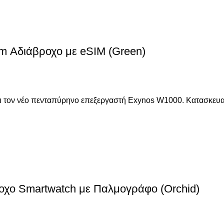
 Αδιάβροχο με eSIM (Green)
έτει τον νέο πενταπύρηνο επεξεργαστή Exynos W1000. Κατασκευ
οχο Smartwatch με Παλμογράφο (Orchid)