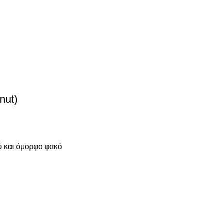
nut)
ού και όμορφο φακό