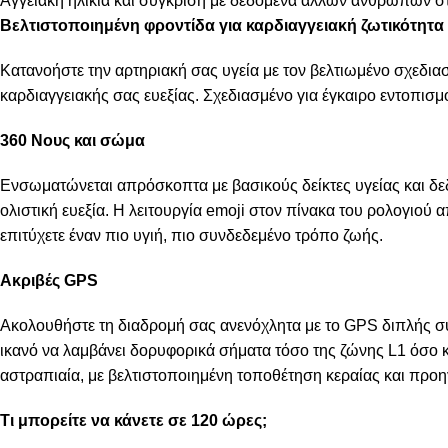
Αγγειακή ηλικία και σύγκριση με δεδομένα άλλων ανθρώπων στ
Βελτιστοποιημένη φροντίδα για καρδιαγγειακή ζωτικότητα
Κατανοήστε την αρτηριακή σας υγεία με τον βελτιωμένο σχεδια
καρδιαγγειακής σας ευεξίας. Σχεδιασμένο για έγκαιρο εντοπισμ
360 Νους και σώμα
Ενσωματώνεται απρόσκοπτα με βασικούς δείκτες υγείας και δεδ
ολιστική ευεξία. Η λειτουργία emoji στον πίνακα του ρολογιού 
επιτύχετε έναν πιο υγιή, πιο συνδεδεμένο τρόπο ζωής.
Ακριβές GPS
Ακολουθήστε τη διαδρομή σας ανενόχλητα με το GPS διπλής 
ικανό να λαμβάνει δορυφορικά σήματα τόσο της ζώνης L1 όσο κα
αστραπιαία, με βελτιστοποιημένη τοποθέτηση κεραίας και προη
Τι μπορείτε να κάνετε σε 120 ώρες;