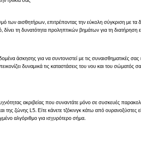
ην ηλικία σας
σμό των αισθητήρων, επιτρέποντας την εύκολη σύγκριση με τα δ
ό, δίνει τη δυνατότητα προληπτικών βημάτων για τη διατήρηση 
ομένα άσκησης για να συντονιστεί με τις συναισθηματικές σας
απεικονίζει δυναμικά τις καταστάσεις του νου και του σώματός 
συχνότητας ακριβείας που συναντάτε μόνο σε συσκευές παρακ
ι της ζώνης L5. Είτε κάνετε τζόκινγκ κάτω από ουρανοξύστες ε
γμένο αλγόριθμο για ισχυρότερο σήμα.