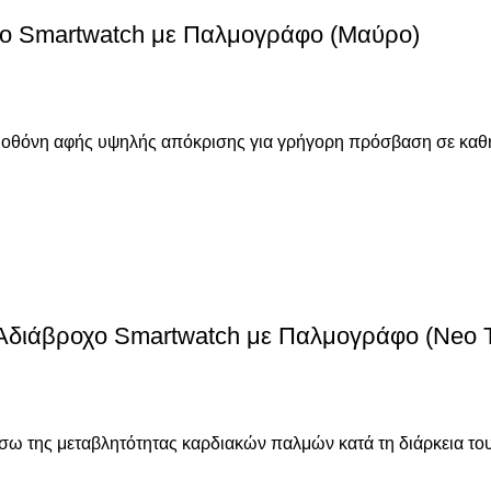
χο Smartwatch με Παλμογράφο (Μαύρο)
α οθόνη αφής υψηλής απόκρισης για γρήγορη πρόσβαση σε καθη
διάβροχο Smartwatch με Παλμογράφο (Neo Tro
μέσω της μεταβλητότητας καρδιακών παλμών κατά τη διάρκεια τ