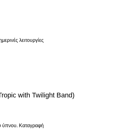
μερινές λειτουργίες
pic with Twilight Band)
ου ύπνου. Καταγραφή