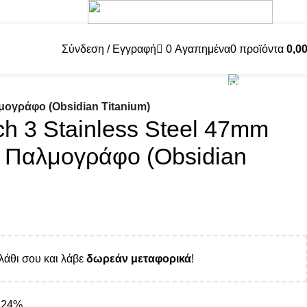
[gtranslat
Σύνδεση / Εγγραφή
0
Αγαπημένα
0
προϊόντα
0,0
2221 6007
μογράφο (Obsidian Titanium)
h 3 Stainless Steel 47mm
 Παλμογράφο (Obsidian
λάθι σου και λάβε
δωρεάν μεταφορικά
!
Α 24%